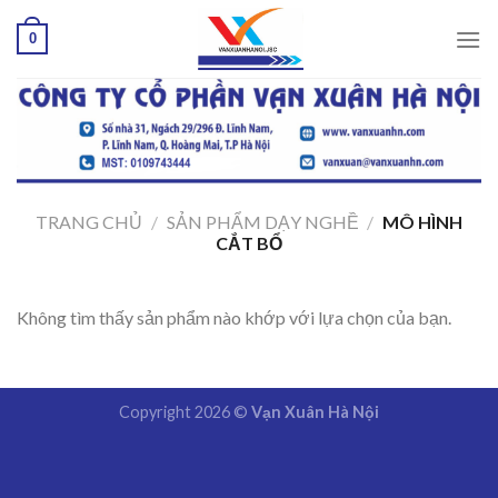
Skip
0
to
content
TRANG CHỦ
/
SẢN PHẨM DẠY NGHỀ
/
MÔ HÌNH
CẮT BỔ
Không tìm thấy sản phẩm nào khớp với lựa chọn của bạn.
Copyright 2026 ©
Vạn Xuân Hà Nội